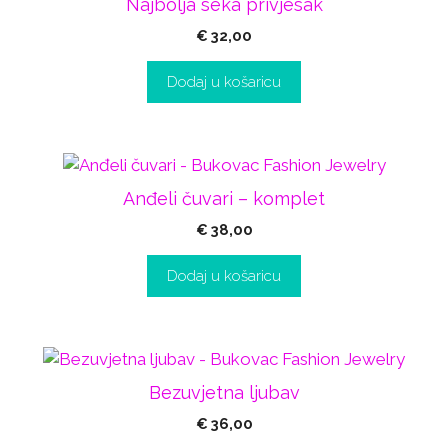
Najbolja seka privjesak
€
32,00
Dodaj u košaricu
Anđeli čuvari – komplet
€
38,00
Dodaj u košaricu
Bezuvjetna ljubav
€
36,00