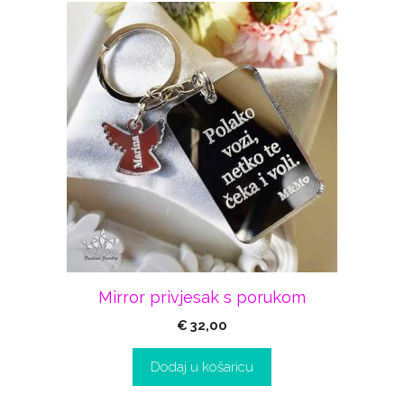
Mirror privjesak s porukom
€
32,00
Dodaj u košaricu