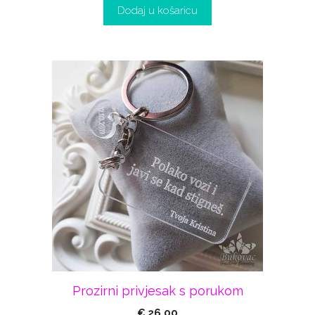
Dodaj u košaricu
Prozirni privjesak s porukom
€
26,00