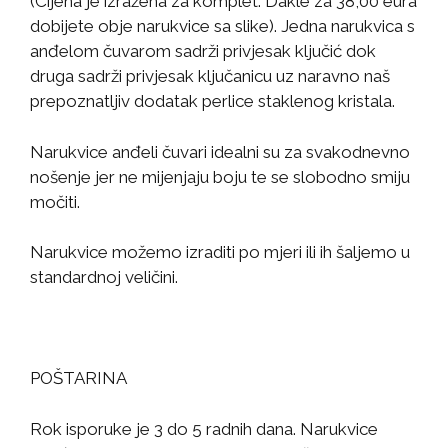
(Cijena je izražena za komplet. Dakle za 38,00 eura
dobijete obje narukvice sa slike). Jedna narukvica s
anđelom čuvarom sadrži privjesak ključić dok
druga sadrži privjesak ključanicu uz naravno naš
prepoznatljiv dodatak perlice staklenog kristala.
Narukvice anđeli čuvari idealni su za svakodnevno
nošenje jer ne mijenjaju boju te se slobodno smiju
močiti.
Narukvice možemo izraditi po mjeri ili ih šaljemo u
standardnoj veličini.
POŠTARINA
Rok isporuke je 3 do 5 radnih dana. Narukvice