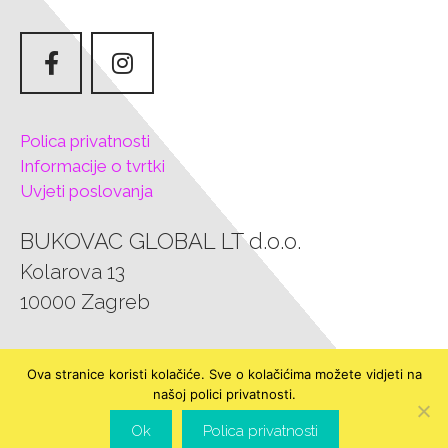
Polica privatnosti
Informacije o tvrtki
Uvjeti poslovanja
BUKOVAC GLOBAL LT d.o.o.
Kolarova 13
10000 Zagreb
Tel.: 0957303585
Ova stranice koristi kolačiće. Sve o kolačićima možete vidjeti na
E-mail: bukovac.fashion.jewelry@gmail.com
našoj polici privatnosti.
Ok
Polica privatnosti