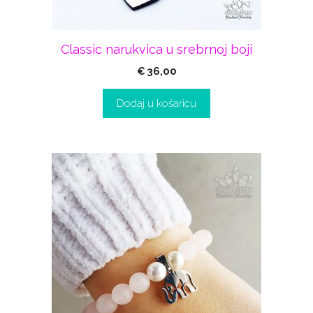
Classic narukvica u srebrnoj boji
€
36,00
Dodaj u košaricu