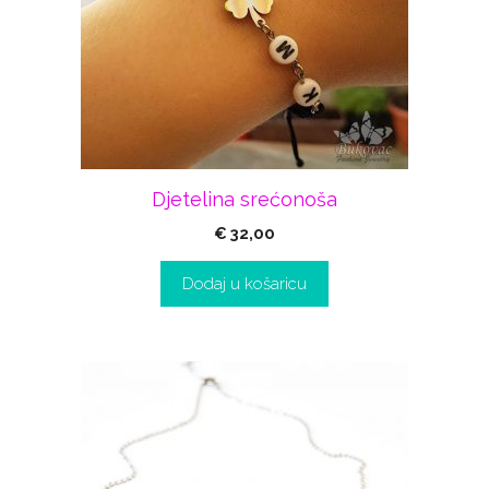
Djetelina srećonoša
€
32,00
Dodaj u košaricu