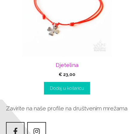
Djetelina
€
23,00
Dodaj u košaricu
Zavirite na naše profile na društvenim mrežama