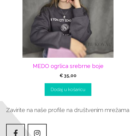
MEDO ogrlica srebrne boje
€
35,00
Dodaj u košaricu
Zavirite na naše profile na društvenim mrežama