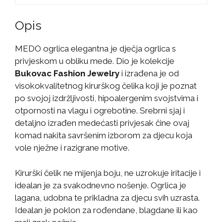
Opis
MEDO ogrlica elegantna je dječja ogrlica s
privjeskom u obliku mede. Dio je kolekcije
Bukovac Fashion Jewelry
i izrađena je od
visokokvalitetnog kirurškog čelika koji je poznat
po svojoj izdržljivosti, hipoalergenim svojstvima i
otpornosti na vlagu i ogrebotine. Srebrni sjaj i
detaljno izrađen medećasti privjesak čine ovaj
komad nakita savršenim izborom za djecu koja
vole nježne i razigrane motive.
Kirurški čelik ne mijenja boju, ne uzrokuje iritacije i
idealan je za svakodnevno nošenje. Ogrlica je
lagana, udobna te prikladna za djecu svih uzrasta.
Idealan je poklon za rođendane, blagdane ili kao