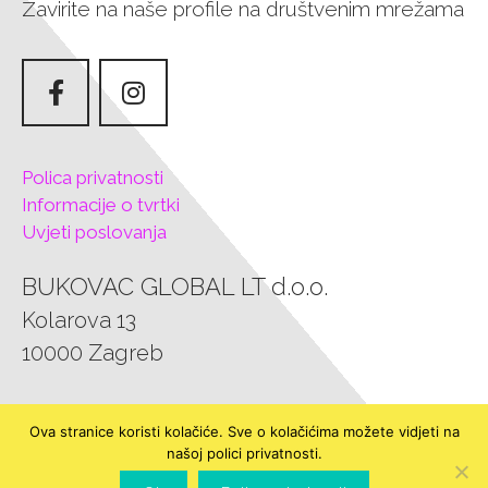
Zavirite na naše profile na društvenim mrežama
Polica privatnosti
Informacije o tvrtki
Uvjeti poslovanja
BUKOVAC GLOBAL LT d.o.o.
Kolarova 13
10000 Zagreb
Tel.: 0957303585
Ova stranice koristi kolačiće. Sve o kolačićima možete vidjeti na
E-mail: bukovac.fashion.jewelry@gmail.com
našoj polici privatnosti.