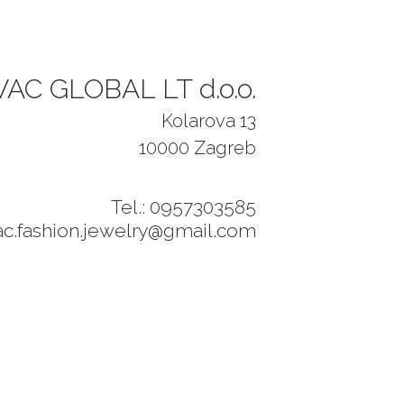
AC GLOBAL LT d.o.o.
Kolarova 13
10000 Zagreb
Tel.: 0957303585
ac.fashion.jewelry@gmail.com