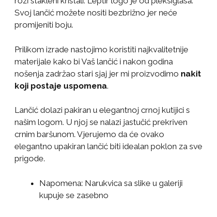
rozi stakleni kristali. Leptir logo je od pleksiglasa.
Svoj lančić možete nositi bezbrižno jer neće
promijeniti boju.
Prilikom izrade nastojimo koristiti najkvalitetnije
materijale kako bi Vaš lančić i nakon godina
nošenja zadržao stari sjaj jer mi proizvodimo
nakit
koji postaje uspomena
.
Lančić dolazi pakiran u elegantnoj crnoj kutijici s
našim logom. U njoj se nalazi jastučić prekriven
crnim baršunom. Vjerujemo da će ovako
elegantno upakiran lančić biti idealan poklon za sve
prigode.
Napomena: Narukvica sa slike u galeriji
kupuje se zasebno