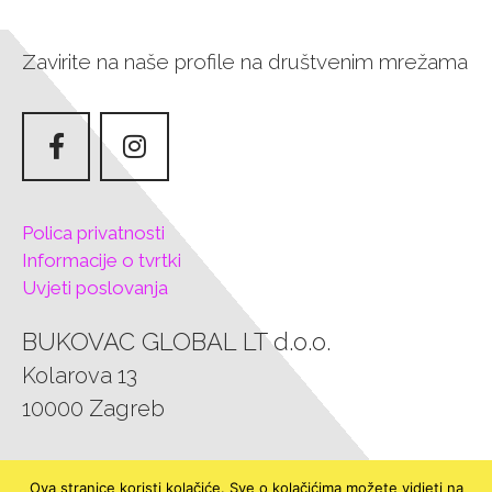
Zavirite na naše profile na društvenim mrežama
Polica privatnosti
Informacije o tvrtki
Uvjeti poslovanja
BUKOVAC GLOBAL LT d.o.o.
Kolarova 13
10000 Zagreb
Tel.: 0957303585
Ova stranice koristi kolačiće. Sve o kolačićima možete vidjeti na