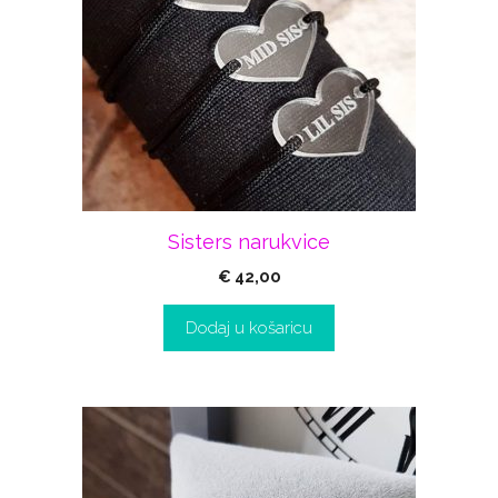
Sisters narukvice
€
42,00
Dodaj u košaricu