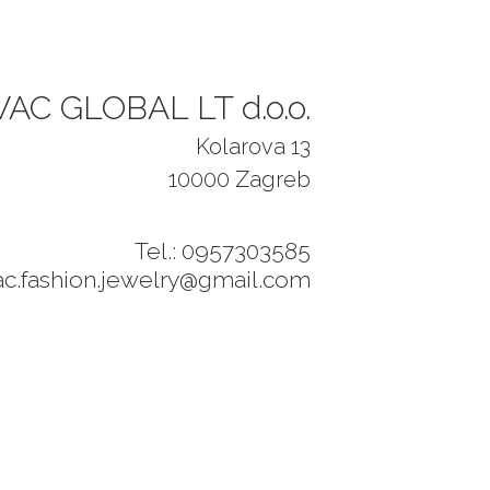
AC GLOBAL LT d.o.o.
Kolarova 13
10000 Zagreb
Tel.: 0957303585
ac.fashion.jewelry@gmail.com